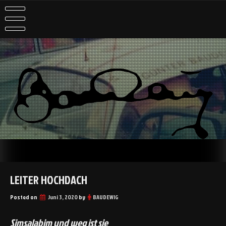
Skip
to
content
haben ist besser als brauchen
LEITER HOCHDACH
Posted on
Juni 3, 2020
by
BAUDEWIG
Simsalabim und weg ist sie