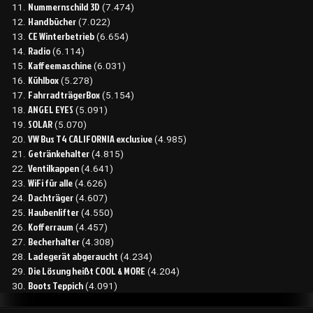
Nummernschild 3D
(7.474)
Handbücher
(7.022)
CE Winterbetrieb
(6.654)
Radio
(6.114)
Kaffeemaschine
(6.031)
Kühlbox
(5.278)
FahrradträgerBox
(5.154)
ANGEL EYES
(5.091)
SOLAR
(5.070)
VW Bus T4 CALIFORNIA exclusive
(4.985)
Getränkehalter
(4.815)
Ventilkappen
(4.641)
WiFi für alle
(4.626)
Dachträger
(4.607)
Haubenlifter
(4.550)
Kofferraum
(4.457)
Becherhalter
(4.308)
Ladegerät abgeraucht
(4.234)
Die Lösung heißt COOL & MORE
(4.204)
Boots Teppich
(4.091)