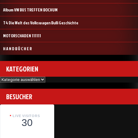
Album VW BUS TREFFEN BOCHUM
T4 Die Welt des Volkswagen Bulli Geschichte
MOTORSCHADEN 111111
H A N D B Ü C H E R
KATEGORIEN
Kategorien
BESUCHER
LIVE VISITORS
30