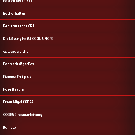
Besuch bei SEIKEL
Becherhalter
Fehlerursache CPT
Die Lösung heißt COOL & MORE
es werde Licht
FahrradträgerBox
Fiamma F45 plus
Folie B Säule
Frontbügel COBRA
COBRA Einbauanleitung
Kühlbox