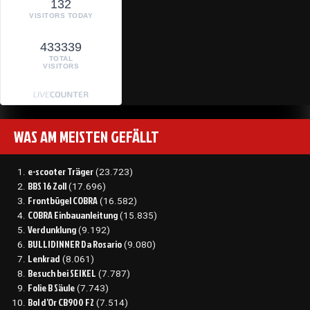
132
VISITORS TODAY
433339
TOTAL
VISITORS
WAS AM MEISTEN GEFÄLLT
e-scooter Träger
(23.723)
BBS 16 Zoll
(17.696)
Frontbügel COBRA
(16.582)
COBRA Einbauanleitung
(15.835)
Verdunklung
(9.192)
BULLIDINNER Da Rosario
(9.080)
Lenkrad
(8.061)
Besuch bei SEIKEL
(7.787)
Folie B Säule
(7.743)
Bol d’Or CB900 F2
(7.514)