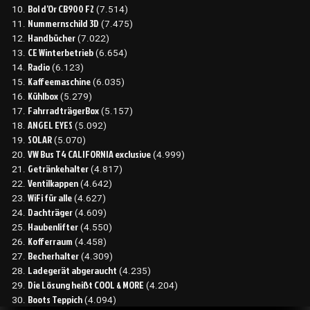
Bol d’Or CB900 F2
(7.514)
Nummernschild 3D
(7.475)
Handbücher
(7.022)
CE Winterbetrieb
(6.654)
Radio
(6.123)
Kaffeemaschine
(6.035)
Kühlbox
(5.279)
FahrradträgerBox
(5.157)
ANGEL EYES
(5.092)
SOLAR
(5.070)
VW Bus T4 CALIFORNIA exclusive
(4.999)
Getränkehalter
(4.817)
Ventilkappen
(4.642)
WiFi für alle
(4.627)
Dachträger
(4.609)
Haubenlifter
(4.550)
Kofferraum
(4.458)
Becherhalter
(4.309)
Ladegerät abgeraucht
(4.235)
Die Lösung heißt COOL & MORE
(4.204)
Boots Teppich
(4.094)