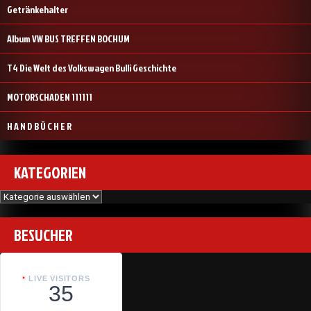
Getränkehalter
Album VW BUS TREFFEN BOCHUM
T4 Die Welt des Volkswagen Bulli Geschichte
MOTORSCHADEN 111111
H A N D B Ü C H E R
KATEGORIEN
Kategorien
BESUCHER
LIVE VISITORS
35