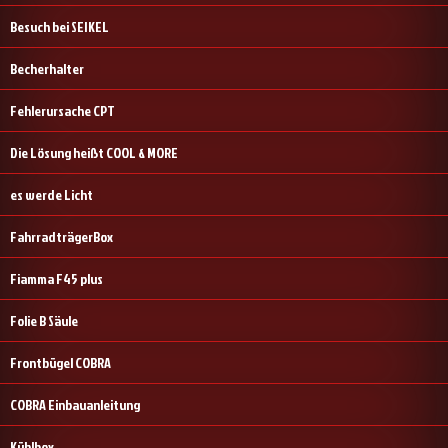
Besuch bei SEIKEL
Becherhalter
Fehlerursache CPT
Die Lösung heißt COOL & MORE
es werde Licht
FahrradträgerBox
Fiamma F45 plus
Folie B Säule
Frontbügel COBRA
COBRA Einbauanleitung
Kühlbox