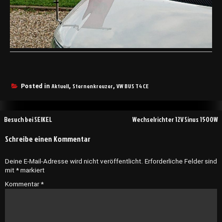
Aktuell
Sternenkreuzer
VW BUS T4 CE
Posted in
,
,
Beitragsnavigation
Besuch bei SEIKEL
Wechselrichter 12V Sinus 1500W
Schreibe einen Kommentar
Deine E-Mail-Adresse wird nicht veröffentlicht.
Erforderliche Felder sind
mit
*
markiert
Kommentar
*