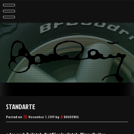
Skip
to
content
haben ist besser als brauchen
STANDARTE
Posted on
November 7, 2019
by
BAUDEWIG