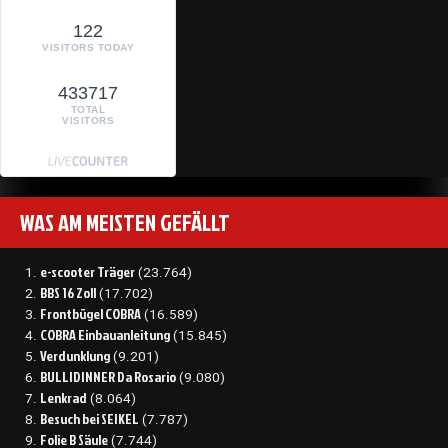
122
VISITORS TODAY
433717
TOTAL
VISITORS
WAS AM MEISTEN GEFÄLLT
e-scooter Träger
(23.764)
BBS 16 Zoll
(17.702)
Frontbügel COBRA
(16.589)
COBRA Einbauanleitung
(15.845)
Verdunklung
(9.201)
BULLIDINNER Da Rosario
(9.080)
Lenkrad
(8.064)
Besuch bei SEIKEL
(7.787)
Folie B Säule
(7.744)