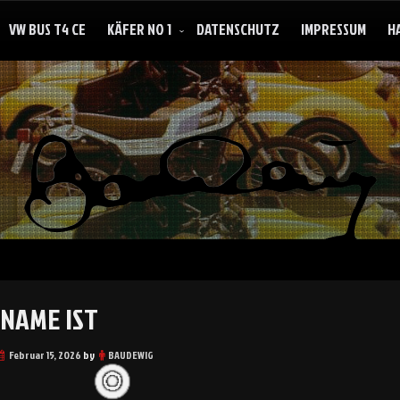
VW BUS T4 CE
KÄFER NO 1
DATENSCHUTZ
IMPRESSUM
H
haben ist besser als brauchen
 NAME IST
Februar 15, 2026
by
BAUDEWIG