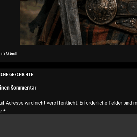
Aktuell
 in
navigation
ICHE GESCHICHTE
einen Kommentar
il-Adresse wird nicht veröffentlicht.
Erforderliche Felder sind 
ar
*