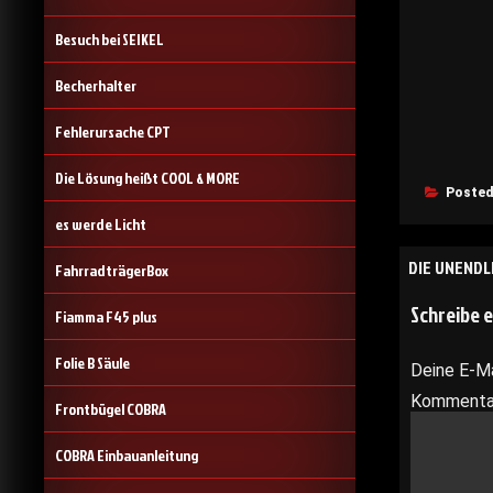
Besuch bei SEIKEL
Becherhalter
Fehlerursache CPT
Die Lösung heißt COOL & MORE
Posted
es werde Licht
Beitrags
DIE UNENDL
FahrradträgerBox
Schreibe 
Fiamma F45 plus
Folie B Säule
Deine E-Ma
Komment
Frontbügel COBRA
COBRA Einbauanleitung