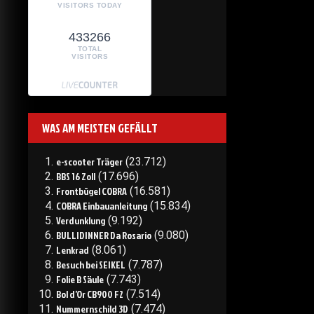
VISITORS TODAY
433266
TOTAL
VISITORS
WAS AM MEISTEN GEFÄLLT
e-scooter Träger
(23.712)
BBS 16 Zoll
(17.696)
Frontbügel COBRA
(16.581)
COBRA Einbauanleitung
(15.834)
Verdunklung
(9.192)
BULLIDINNER Da Rosario
(9.080)
Lenkrad
(8.061)
Besuch bei SEIKEL
(7.787)
Folie B Säule
(7.743)
Bol d’Or CB900 F2
(7.514)
Nummernschild 3D
(7.474)