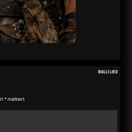
BULLI LIED
mit
*
markiert