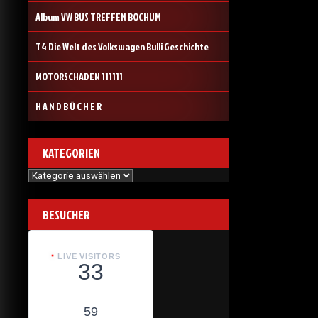
Album VW BUS TREFFEN BOCHUM
T4 Die Welt des Volkswagen Bulli Geschichte
MOTORSCHADEN 111111
H A N D B Ü C H E R
KATEGORIEN
Kategorien
BESUCHER
LIVE VISITORS
33
59