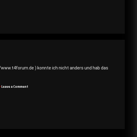
u
etränkehalter
/www.t4forum.de ) konnte ich nicht anders und hab das
on
Leave a Comment
Becherhalter