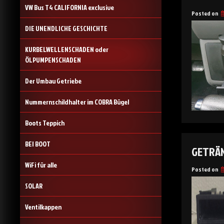
VW Bus T4 CALIFORNIA exclusive
Posted on
DIE UNENDLICHE GESCHICHTE
KURBELWELLENSCHADEN oder
ÖLPUMPENSCHADEN
Der Umbau Getriebe
Nummernschildhalter im COBRA Bügel
Boots Teppich
BEI BOOT
GETRÄ
WiFi für alle
Posted on
SOLAR
Ventilkappen