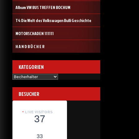
Album VW BUS TREFFEN BOCHUM
T4 Die Welt des Volkswagen Bulli Geschichte
MOTORSCHADEN 111111
H A N D B Ü C H E R
KATEGORIEN
Kategorien
BESUCHER
LIVE VISITORS
37
33