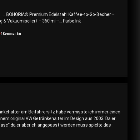
. . BOHORIA® Premium Edelstahl Kaffee-to-Go-Becher –
 & Vakuumisoliert – 360 ml –… Farbe:Ink
zu
1 Kommentar
Thermo-
Becher
ränkehalter am Beifahrersitz habe vermisste ich immer einen
nem original VW Getränkehalter im Design aus 2003. Da er
 „Nase“ da er aber eh angepasst werden muss spielte das