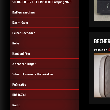
SIE HABEN IHR ZIEL ERREICHT Camping 2020
Kaffeemaschine
Dachträger
Leiter Hochdach
BECHE
Rollo
Posted on
Haubenlifter
e-scooter Träger
Schnurrt wie eine Miezekatze
Fußmatte
BBS 16 Zoll
Radio