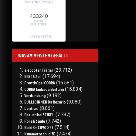
VISITORS TODAY
433240
TOTAL
VISITORS
WAS AM MEISTEN GEFÄLLT
e-scooter Träger
(23.712)
BBS 16 Zoll
(17.694)
Frontbügel COBRA
(16.581)
COBRA Einbauanleitung
(15.834)
Verdunklung
(9.192)
BULLIDINNER Da Rosario
(9.080)
Lenkrad
(8.061)
Besuch bei SEIKEL
(7.787)
Folie B Säule
(7.742)
Bol d’Or CB900 F2
(7.514)
Nummernschild 3D
(7.474)