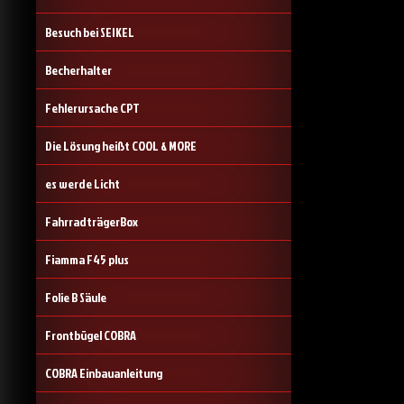
Besuch bei SEIKEL
Becherhalter
Fehlerursache CPT
Die Lösung heißt COOL & MORE
es werde Licht
FahrradträgerBox
Fiamma F45 plus
Folie B Säule
Frontbügel COBRA
COBRA Einbauanleitung