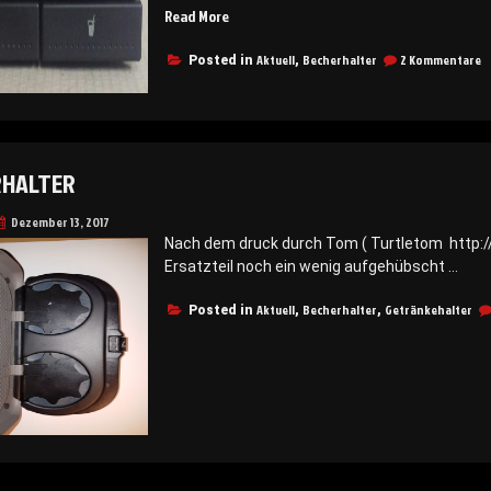
„Getränkehalter“
Read More
z
Aktuell
Becherhalter
2 Kommentare
Posted in
,
G
RHALTER
Dezember 13, 2017
Nach dem druck durch Tom ( Turtletom http:/
Ersatzteil noch ein wenig aufgehübscht …
Aktuell
Becherhalter
Getränkehalter
Posted in
,
,