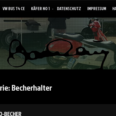
VW BUS T4 CE
KÄFER NO 1
DATENSCHUTZ
IMPRESSUM
H
haben ist besser als brauchen
rie:
Becherhalter
O-BECHER