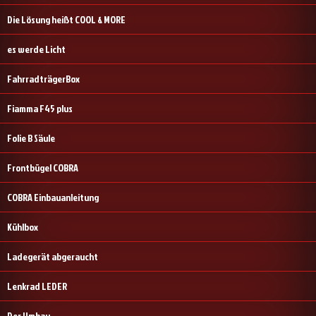
Die Lösung heißt COOL & MORE
es werde Licht
FahrradträgerBox
Fiamma F45 plus
Folie B Säule
Frontbügel COBRA
COBRA Einbauanleitung
Kühlbox
Ladegerät abgeraucht
Lenkrad LEDER
Der Umbau