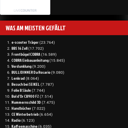
WAS AM MEISTEN GEFÄLLT
e-scooter Träger
(23.764)
BBS 16 Zoll
(17.702)
Frontbügel COBRA
(16.589)
COBRA Einbauanleitung
(15.845)
Verdunklung
(9.200)
BULLIDINNER Da Rosario
(9.080)
Lenkrad
(8.064)
Besuch bei SEIKEL
(7.787)
Folie B Säule
(7.744)
Bol d’Or CB900 F2
(7.514)
Nummernschild 3D
(7.475)
Handbücher
(7.022)
CE Winterbetrieb
(6.654)
Radio
(6.123)
Kaffeemaschine
(6.035)