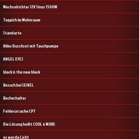
Wechselrichter 12V Sinus 1500W
Teppich im Wohnraum
Standarte
Akku-Duschset mit Tauchpumpe
ANGEL EYES
black is the new black
Besuch bei SEIKEL
Becherhalter
Fehlerursache CPT
Die Lösung heißt COOL & MORE
es werde Licht