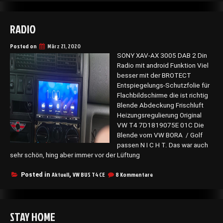
HABEN
IHR
ZIEL
RADIO
ERREICH
Camping
2020
Posted on
März 21, 2020
SONY XAV-AX 3005 DAB 2 Din
Radio mit android Funktion Viel
besser mit der BROTECT
Entspiegelungs-Schutzfolie für
Flachbildschirme die ist richtig
Blende Abdeckung Frischluft
Heizungsregulierung Original
VW T4 7D1819075E 01C Die
Blende vom VW BORA / Golf
passen N I C H T. Das war auch
sehr schön, hing aber immer vor der Lüftung
zu
Aktuell
VW BUS T4 CE
8 Kommentare
Posted in
,
Radio
STAY HOME