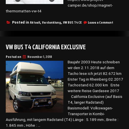
camper.de/shop/magnet-
thermomatten-vw-t4
on
Aktuell
Verdunklung
VW BUS T4 CE
Leave a Comment
Posted in
,
,
Verdunklu
VW BUS T4 CALIFORNIA EXCLUSIVE
Posted on
November 1, 2018
Baujahr 2003 Heute schreiben
wir den 2.11.2018 auf dem
Tacho lese ich jetzt 82.672 km
Erster Tag in Rheinberg 02.2017
Tachostand 62.000 km Erste
weitere Reise Gardasee 2017
California Exclusive (auf Basis
T4, langer Radstand)
Basismodell: Volkswagen-
Transporter in Kombi-
Ausführung, mit langem Radstand (T4) Länge : 5.189 mm ; Breite :
1.845 mm ; Höhe : …