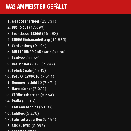
WAS AM MEISTEN GEFÄLLT
e-scooter Träger
(23.731)
BBS 16 Zoll
(17.699)
Frontbügel COBRA
(16.583)
COBRA Einbauanleitung
(15.835)
Verdunklung
(9.194)
BULLIDINNER Da Rosario
(9.080)
Lenkrad
(8.062)
Besuch bei SEIKEL
(7.787)
Folie B Säule
(7.743)
Bol d’Or CB900 F2
(7.514)
Nummernschild 3D
(7.474)
Handbücher
(7.022)
CE Winterbetrieb
(6.654)
Radio
(6.115)
Kaffeemaschine
(6.033)
Kühlbox
(5.278)
FahrradträgerBox
(5.154)
ANGEL EYES
(5.092)