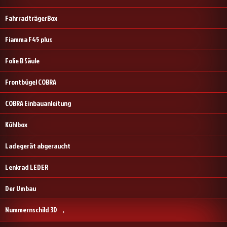
FahrradträgerBox
Fiamma F45 plus
Folie B Säule
Frontbügel COBRA
COBRA Einbauanleitung
Kühlbox
Ladegerät abgeraucht
Lenkrad LEDER
Der Umbau
Nummernschild 3D