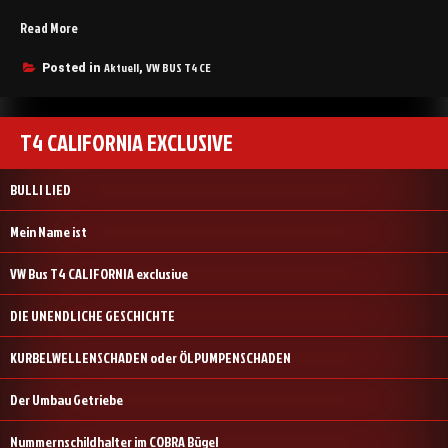
„VW
Read More
Bus
T4
Aktuell
VW BUS T4 CE
Posted in
,
CALIFORNIA
exclusive“
T4 CALIFORNIA EXCLUSIVE
BULLI LIED
Mein Name ist
VW Bus T4 CALIFORNIA exclusive
DIE UNENDLICHE GESCHICHTE
KURBELWELLENSCHADEN oder ÖLPUMPENSCHADEN
Der Umbau Getriebe
Nummernschildhalter im COBRA Bügel