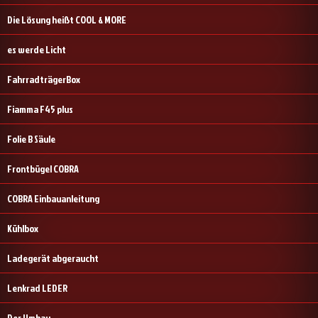
Die Lösung heißt COOL & MORE
es werde Licht
FahrradträgerBox
Fiamma F45 plus
Folie B Säule
Frontbügel COBRA
COBRA Einbauanleitung
Kühlbox
Ladegerät abgeraucht
Lenkrad LEDER
Der Umbau