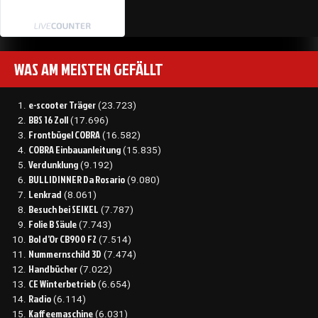
WAS AM MEISTEN GEFÄLLT
e-scooter Träger
(23.723)
BBS 16 Zoll
(17.696)
Frontbügel COBRA
(16.582)
COBRA Einbauanleitung
(15.835)
Verdunklung
(9.192)
BULLIDINNER Da Rosario
(9.080)
Lenkrad
(8.061)
Besuch bei SEIKEL
(7.787)
Folie B Säule
(7.743)
Bol d’Or CB900 F2
(7.514)
Nummernschild 3D
(7.474)
Handbücher
(7.022)
CE Winterbetrieb
(6.654)
Radio
(6.114)
Kaffeemaschine
(6.031)