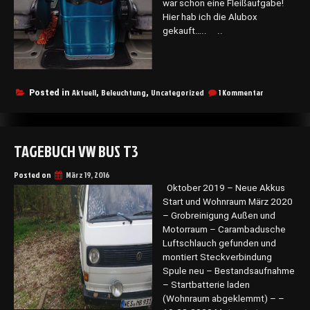
war schon eine Fleißaufgabe!
Hier hab ich die Alubox
gekauft….. ..
zu
Aktuell
Beleuchtung
Uncategorized
1 Kommentar
Posted in
,
,
Alubox
TAGEBUCH VW BUS T3
Posted on
März 19, 2016
Oktober 2019 – Neue Akkus
Start und Wohnraum März 2020
– Grobreinigung Außen und
Motorraum – Carambadusche
Luftschlauch gefunden und
montiert Steckverbindung
Spule neu – Bestandsaufnahme
– Startbatterie laden
(Wohnraum abgeklemmt) – –