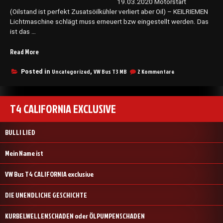
19.03.2020 Motorstart
(Oilstand ist perfekt Zusatsöilkühler verliert aber Oil) – KEILRIEMEN
Lichtmaschine schlägt muss erneuert bzw eingestellt werden. Das
ist das …
„Tagebuch
Read More
VW
BUS
zu
Uncategorized
VW Bus T3 MB
2 Kommentare
Posted in
,
Tagebuch
T3“
VW
BUS
T3
T4 CALIFORNIA EXCLUSIVE
BULLI LIED
Mein Name ist
VW Bus T4 CALIFORNIA exclusive
DIE UNENDLICHE GESCHICHTE
KURBELWELLENSCHADEN oder ÖLPUMPENSCHADEN