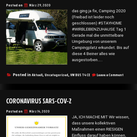
Posted on
März 29, 2020
das ging ja fix, Camping 2020
(Freibad ist leider noch
geschlossen) #STAYHOME
#WIRBLEIBENZUHAUSE Tag 1
Gerade mal die unmittelbare
Umgebung von unserem
Campingplatz erkundet. Bis auf
diese 4 Beiner alles wie
ausgestorben…..
on
Aktuell
Uncategorized
VW BUS T4 CE
Leave a Comment
Posted in
,
,
SIE
HABEN
IHR
ZIEL
CORONAVIRUS SARS-COV-2
ERREICH
Camping
2020
Posted on
März 14, 2020
JA, ICH MACHE MIT Wir wissen,
dass unsere kollektiven
Maßnahmen einen RIESIGEN
Einfluss darauf haben können,