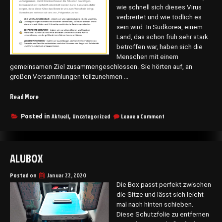
wie schnell sich dieses Virus
verbreitet und wie tödlich es
sein wird. In Südkorea, einem
Land, das schon früh sehr stark
betroffen war, haben sich die
Menschen mit einem
gemeinsamen Ziel zusammengeschlossen. Sie hörten auf, an
großen Versammlungen teilzunehmen …
„CORONAVIRUS
Read More
SARS-
COV-
on
Aktuell
Uncategorized
Leave a Comment
Posted in
,
CORONAVIRUS
2“
SARS-
COV-
2
ALUBOX
Posted on
Januar 22, 2020
Die Box passt perfekt zwischen
die Sitze und lässt sich leicht
mal nach hinten schieben.
Diese Schutzfolie zu entfernen